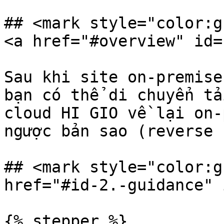
## <mark style="color:g
<a href="#overview" id=
Sau khi site on-premise
bạn có thể di chuyển tả
cloud HI GIO về lại on-
ngược bản sao (reverse 
## <mark style="color:g
href="#id-2.-guidance" 
{% stepper %}
