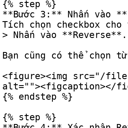
{% step %}

**Bước 3:** Nhấn vào **
Tích chọn checkbox cho 
> Nhấn vào **Reverse**.

Bạn cũng có thể chọn từ
<figure><img src="/file
alt=""><figcaption></fi
{% endstep %}

{% step %}

**Bước 4:** Xác nhận Re