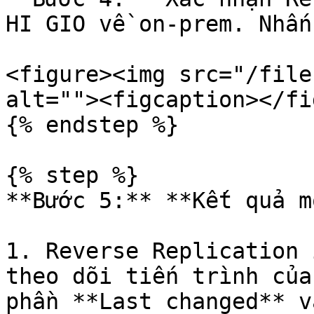
HI GIO về on-prem. Nhấn
<figure><img src="/file
alt=""><figcaption></fi
{% endstep %}

{% step %}

**Bước 5:** **Kết quả m
1. Reverse Replication 
theo dõi tiến trình của
phần **Last changed** v