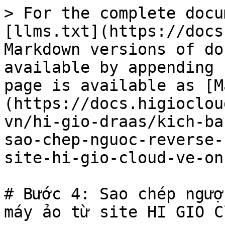
> For the complete docu
[llms.txt](https://docs
Markdown versions of do
available by appending 
page is available as [M
(https://docs.higioclou
vn/hi-gio-draas/kich-ba
sao-chep-nguoc-reverse-
site-hi-gio-cloud-ve-on
# Bước 4: Sao chép ngượ
máy ảo từ site HI GIO C