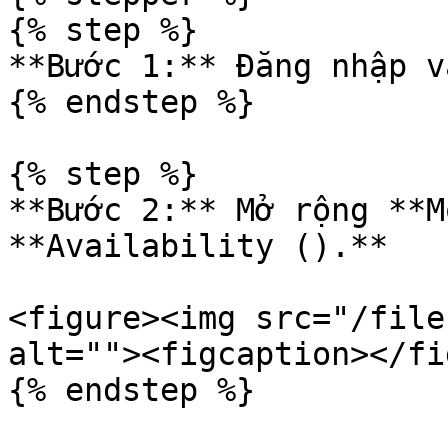
{% step %}

**Bước 1:** Đăng nhập v
{% endstep %}

{% step %}

**Bước 2:** Mở rộng **M
**Availability ().**

<figure><img src="/file
alt=""><figcaption></fi
{% endstep %}
