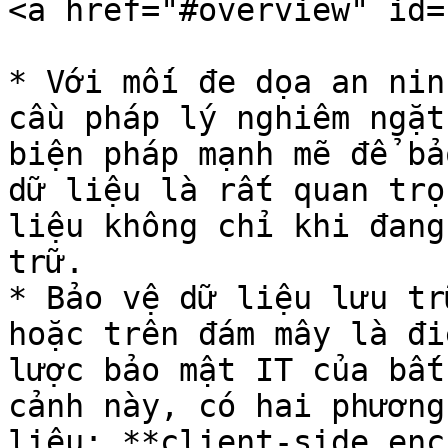
<a href="#overview" id=
* Với mối đe dọa an nin
cầu pháp lý nghiêm ngặt
biện pháp mạnh mẽ để bả
dữ liệu là rất quan trọ
liệu không chỉ khi đang
trữ.

* Bảo vệ dữ liệu lưu tr
hoặc trên đám mây là đi
lược bảo mật IT của bất
cảnh này, có hai phương
liệu: **client-side enc