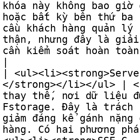
khóa này không bao giờ 
hoặc bất kỳ bên thứ ba 
cầu khách hàng quản lý 
thận, nhưng đây là giải
cần kiểm soát hoàn toàn bảo mật dữ liệu.                                                                                                                                                               
|

| <ul><li><strong>Serve
</strong></li></ul> | <
thay thế, nơi dữ liệu đ
Fstorage. Đây là trách 
giảm đáng kể gánh nặng 
hàng. Có hai phương phá