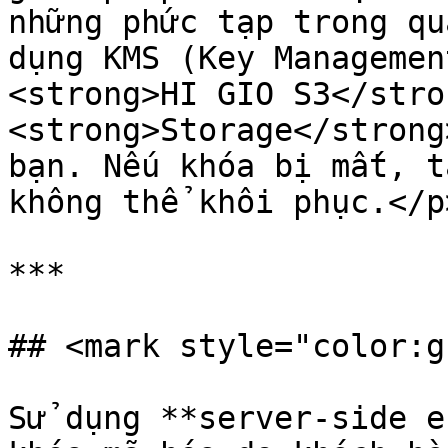
những phức tạp trong qu
dụng KMS (Key Managemen
<strong>HI GIO S3</stron
<strong>Storage</strong
bạn. Nếu khóa bị mất, t
không thể khôi phục.</p>
***

## <mark style="color:g
Sử dụng **server-side e