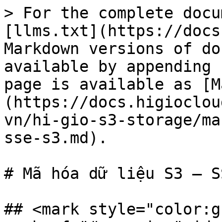
> For the complete docu
[llms.txt](https://docs
Markdown versions of do
available by appending 
page is available as [M
(https://docs.higioclou
vn/hi-gio-s3-storage/ma
sse-s3.md).

# Mã hóa dữ liệu S3 – S
## <mark style="color:g