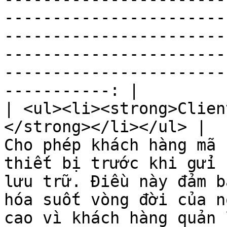
-----------------------
-----------------------
-----------------------
-----------------------
-----------: |

| <ul><li><strong>Clien
</strong></li></ul> |                                                                                                                                                                                                                                                                                                                
Cho phép khách hàng mã 
thiết bị trước khi gửi 
lưu trữ. Điều này đảm b
hóa suốt vòng đời của n
cao vì khách hàng quản 