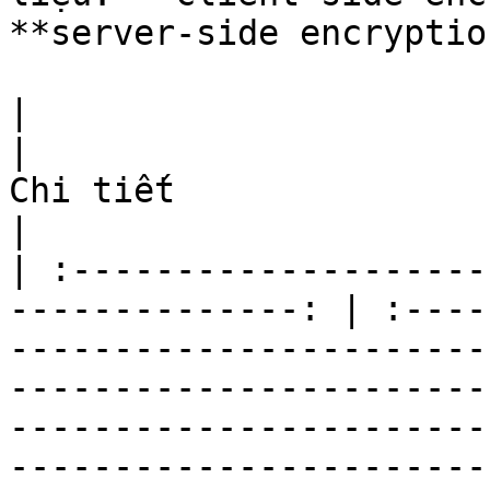
**server-side encryptio
|                           Phương pháp
|                                                                                                                                                                                                                                                                                                                                                                                                                                                                                                                                                                
Chi tiết                                                                                                                                                                                                                                                                                                                                                                                                                                                                                                                                                                
|

| :--------------------
--------------: | :----
-----------------------
-----------------------
-----------------------
-----------------------