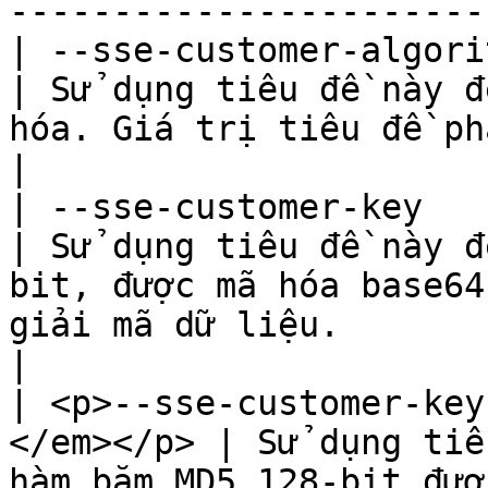
-----------------------
| --sse​-customer-algorithm                         
| Sử dụng tiêu đề này đ
hóa. Giá trị tiêu đề phải là AES256.                                                                                   
|

| --sse-customer-key                                       
| Sử dụng tiêu đề này đ
bit, được mã hóa base64
giải mã dữ liệu.                                                                                                                        
|

| <p>--sse​-customer-ke
</em></p> | Sử dụng tiê
hàm băm MD5 128-bit đượ