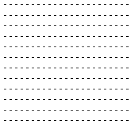
-----------------------
-----------------------
-----------------------
-----------------------
-----------------------
-----------------------
-----------------------
-----------------------
-----------------------
-----------------------
-----------------------
-----------------------
-----------------------