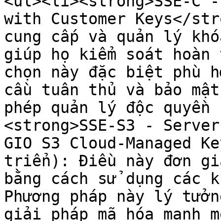
<ul><li><strong>SSE-C -
with Customer Keys</str
cung cấp và quản lý khó
giúp họ kiểm soát hoàn 
chọn này đặc biệt phù h
cầu tuân thủ và bảo mật
phép quản lý độc quyền 
<strong>SSE-S3 - Server
GIO S3 Cloud-Managed Ke
triển): Điều này đơn gi
bằng cách sử dụng các k
Phương pháp này lý tưởn
giải pháp mã hóa mạnh m