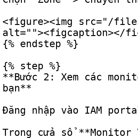
<figure><img src="/file
alt=""><figcaption></fi
{% endstep %}

{% step %}

**Bước 2: Xem các monit
bạn**

Đăng nhập vào IAM porta
Trong cửa sổ **Monitor 