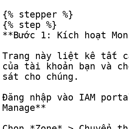
{% stepper %}

{% step %}

**Bước 1: Kích hoạt Mon
Trang này liệt kê tất c
của tài khoản bạn và ch
sát cho chúng.

Đăng nhập vào IAM porta
Manage**

Chọn *Zone* > Chuyển th