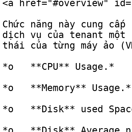
<a href="#overview" id=
Chức năng này cung cấp 
dịch vụ của tenant một 
thái của từng máy ảo (V
*o   **CPU** Usage.*

*o   **Memory** Usage.*

*o   **Disk** used Space
*o   **Disk** Average n