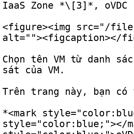
IaaS Zone *\[3]*, oVDC 
<figure><img src="/file
alt=""><figcaption></fi
Chọn tên VM từ danh sác
sát của VM.

Trên trang này, bạn có 
*<mark style="color:blu
style="color:blue;"></m