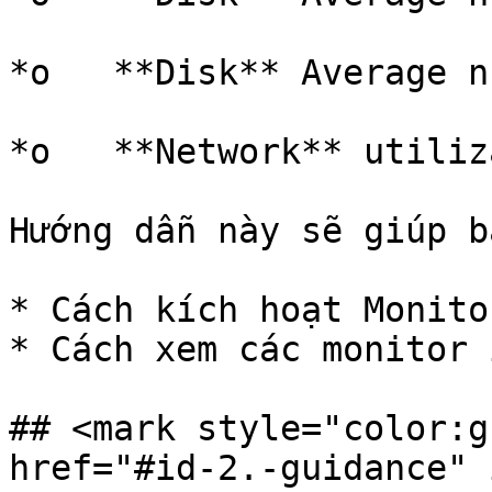
*o   **Disk** Average n
*o   **Network** utiliz
Hướng dẫn này sẽ giúp bạ
* Cách kích hoạt Monito
* Cách xem các monitor 
## <mark style="color:g
href="#id-2.-guidance" 