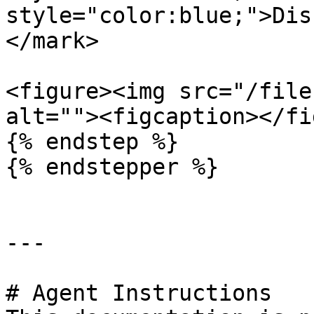
style="color:blue;">Dis
</mark>

<figure><img src="/file
alt=""><figcaption></fi
{% endstep %}

{% endstepper %}

---

# Agent Instructions
