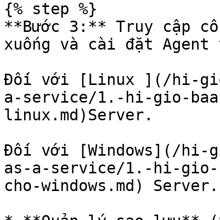
{% step %}

**Bước 3:** Truy cập cổ
xuống và cài đặt Agent 
Đối với [Linux ](/hi-gi
a-service/1.-hi-gio-baa
linux.md)Server.

Đối với [Windows](/hi-g
as-a-service/1.-hi-gio-
cho-windows.md) Server.
