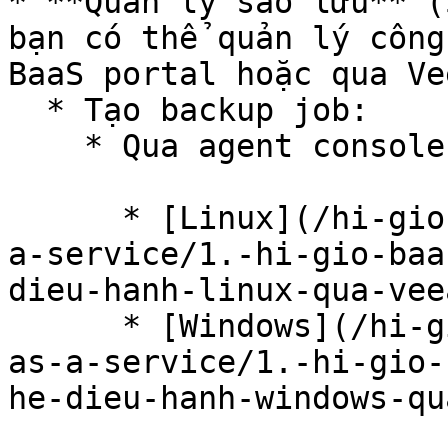
* **Quản lý sao lưu** (
bạn có thể quản lý công
BaaS portal hoặc qua Ve
  * Tạo backup job:

    * Qua agent console:

      * [Linux](/hi-gio-user-guide-vn/back-up-as-
a-service/1.-hi-gio-baa
dieu-hanh-linux-qua-vee
      * [Windows](/hi-gio-user-guide-vn/back-up-
as-a-service/1.-hi-gio-
he-dieu-hanh-windows-qu