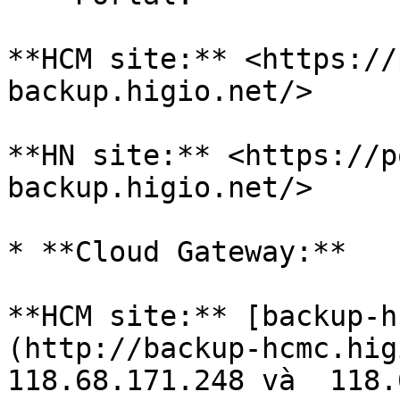
**HCM site:** <https://
backup.higio.net/>

**HN site:** <https://p
backup.higio.net/>

* **Cloud Gateway:**

**HCM site:** [backup-h
(http://backup-hcmc.hig
118.68.171.248 và  118.