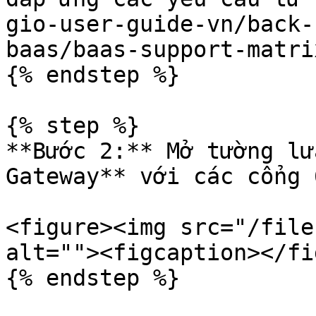
gio-user-guide-vn/back-
baas/baas-support-matri
{% endstep %}

{% step %}

**Bước 2:** Mở tường lử
Gateway** với các cổng 
<figure><img src="/file
alt=""><figcaption></fi
{% endstep %}
