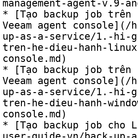
management-agent-v.9-an
* [Tạo backup job trên 
Veeam agent console](/h
up-as-a-service/1.-hi-g
tren-he-dieu-hanh-linux
console.md)

* [Tạo backup job trên 
Veeam agent console](/h
up-as-a-service/1.-hi-g
tren-he-dieu-hanh-windo
console.md)

* [Tạo backup job cho L
user-guide-vn/back-up-a