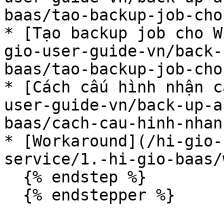
baas/tao-backup-job-cho
* [Tạo backup job cho W
gio-user-guide-vn/back-
baas/tao-backup-job-cho
* [Cách cấu hình nhận c
user-guide-vn/back-up-a
baas/cach-cau-hinh-nhan
* [Workaround](/hi-gio-
service/1.-hi-gio-baas/
  {% endstep %}

  {% endstepper %}
