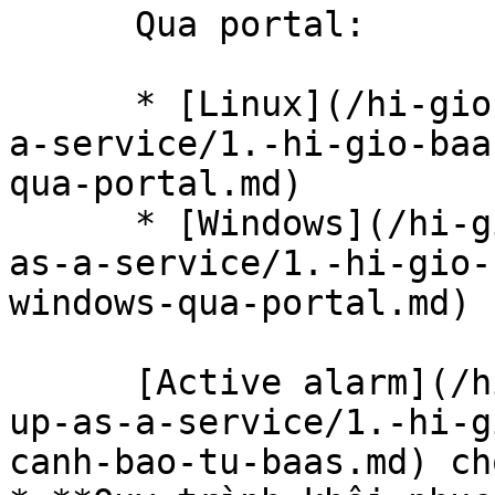
      Qua portal:

      * [Linux](/hi-gio-user-guide-vn/back-up-as-
a-service/1.-hi-gio-baa
qua-portal.md)

      * [Windows](/hi-gio-user-guide-vn/back-up-
as-a-service/1.-hi-gio-
windows-qua-portal.md)

      [Active alarm](/hi-gio-user-guide-vn/back-
up-as-a-service/1.-hi-g
canh-bao-tu-baas.md) ch