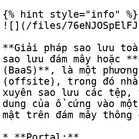
{% hint style="info" %}

![](/files/76eNJOSpElFJ
**Giải pháp sao lưu toà
sao lưu đám mây hoặc **
(BaaS)**, là một phương
(offsite), trong đó nhà
xuyên sao lưu các tệp, 
dung của ổ cứng vào một
mật trên đám mây thông 
* **Portal:**
