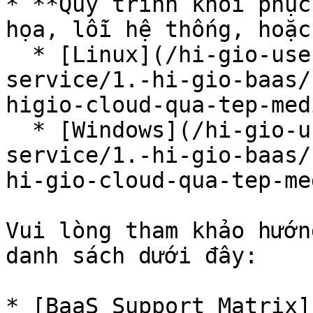
* **Quy trình khôi phục
họa, lỗi hệ thống, hoặc
  * [Linux](/hi-gio-user-guide-vn/back-up-as-a-
service/1.-hi-gio-baas/
higio-cloud-qua-tep-med
  * [Windows](/hi-gio-user-guide-vn/back-up-as-a-
service/1.-hi-gio-baas/
hi-gio-cloud-qua-tep-me
Vui lòng tham khảo hướn
danh sách dưới đây:

* [BaaS Support Matrix]