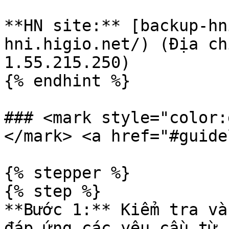
**HN site:** [backup-hn
hni.higio.net/) (Địa ch
1.55.215.250)

{% endhint %}

### <mark style="color:
</mark> <a href="#guide
{% stepper %}

{% step %}

**Bước 1:** Kiểm tra và
đáp ứng các yêu cầu từ 