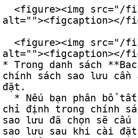
  <figure><img src="/files/eySmZlMtaCPho0pVkDez" 
alt=""><figcaption></fi
  <figure><img src="/files/pnqQWoILhHcRtpPVUiRD" 
alt=""><figcaption></fi
* Trong danh sách **Bac
chính sách sao lưu cần 
đặt.

  * Nếu bạn phân bổ tất cả tài nguyên đám mây đã 
chỉ định trong chính sá
sao lưu đã chọn sẽ cấu 
sao lưu sau khi cài đặt