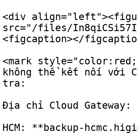
<div align="left"><figu
src="/files/In8qiCSi57I
<figcaption></figcaptio
<mark style="color:red;
không thể kết nối với C
tra:

Địa chỉ Cloud Gateway:

HCM: **backup-hcmc.higi