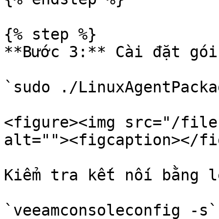
{% step %}

**Bước 3:** Cài đặt gói
`sudo ./LinuxAgentPacka
<figure><img src="/file
alt=""><figcaption></fi
Kiểm tra kết nối bằng lệ
`veeamconsoleconfig -s`
