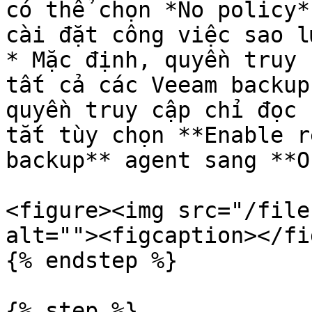
có thể chọn *No policy*
cài đặt công việc sao l
* Mặc định, quyền truy 
tất cả các Veeam backup
quyền truy cập chỉ đọc 
tắt tùy chọn **Enable r
backup** agent sang **O
<figure><img src="/file
alt=""><figcaption></fi
{% endstep %}

{% step %}
