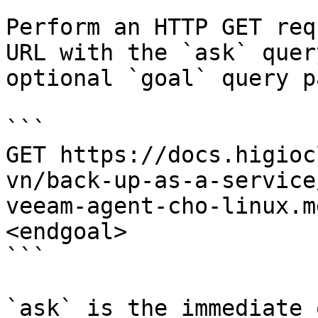
Perform an HTTP GET req
URL with the `ask` quer
optional `goal` query p
```

GET https://docs.higioc
vn/back-up-as-a-service
veeam-agent-cho-linux.m
<endgoal>

```

`ask` is the immediate 