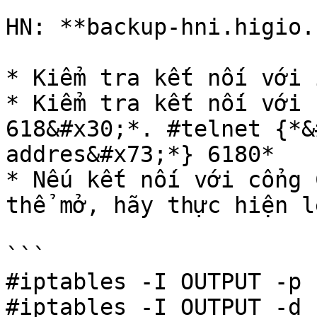
HN: **backup-hni.higio.
* Kiểm tra kết nối với 
* Kiểm tra kết nối với 
618&#x30;*. #telnet {*&
addres&#x73;*} 6180*

* Nếu kết nối với cổng 
thể mở, hãy thực hiện l
```

#iptables -I OUTPUT -p 
#iptables -I OUTPUT -d 