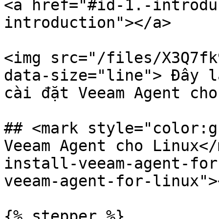
<a href="#id-1.-introdu
introduction"></a>

<img src="/files/X3Q7fk
data-size="line"> Đây l
cài đặt Veeam Agent cho
## <mark style="color:g
Veeam Agent cho Linux</
install-veeam-agent-for
veeam-agent-for-linux"><
{% stepper %}
