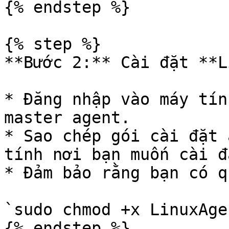
{% endstep %}

{% step %}

**Bước 2:** Cài đặt **L
* Đăng nhập vào máy tín
master agent.

* Sao chép gói cài đặt 
tính nơi bạn muốn cài đ
* Đảm bảo rằng bạn có q
`sudo chmod +x LinuxAge
{% endstep %}
