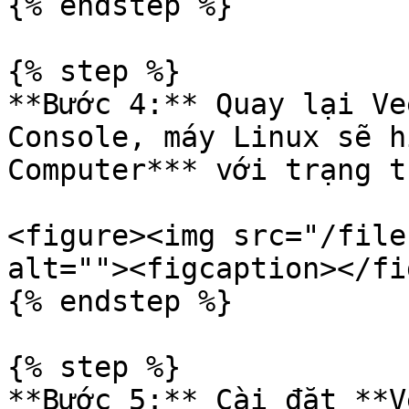
{% endstep %}

{% step %}

**Bước 4:** Quay lại Ve
Console, máy Linux sẽ h
Computer*** với trạng t
<figure><img src="/file
alt=""><figcaption></fi
{% endstep %}

{% step %}

**Bước 5:** Cài đặt **V