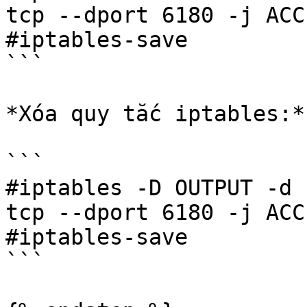
tcp --dport 6180 -j ACCE
#iptables-save

```

*Xóa quy tắc iptables:*

```

#iptables -D OUTPUT -d 
tcp --dport 6180 -j ACCE
#iptables-save

```
