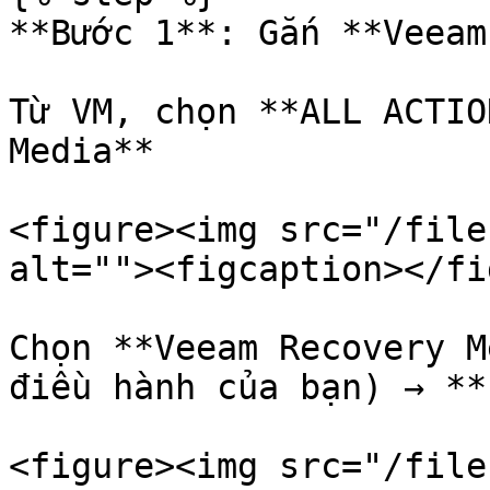
**Bước 1**: Gắn **Veeam
Từ VM, chọn **ALL ACTIO
Media**

<figure><img src="/file
alt=""><figcaption></fi
Chọn **Veeam Recovery M
điều hành của bạn) → **
<figure><img src="/file