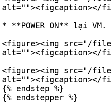
alt=""><figcaption></fi
* **POWER ON** lại VM.

<figure><img src="/file
alt=""><figcaption></fi
<figure><img src="/file
alt=""><figcaption></fi
{% endstep %}

{% endstepper %}
