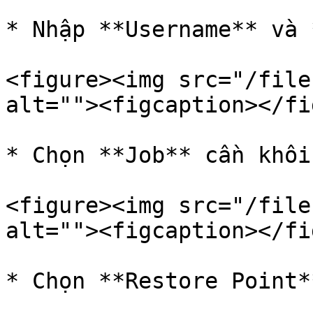
* Nhập **Username** và 
<figure><img src="/file
alt=""><figcaption></fi
* Chọn **Job** cần khôi
<figure><img src="/file
alt=""><figcaption></fi
* Chọn **Restore Point*