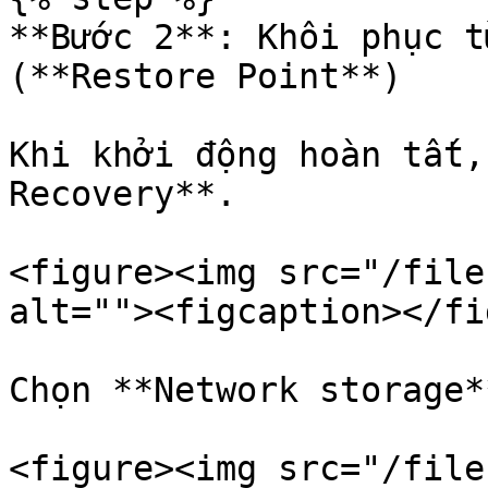
**Bước 2**: Khôi phục t
(**Restore Point**)

Khi khởi động hoàn tất,
Recovery**.

<figure><img src="/file
alt=""><figcaption></fi
Chọn **Network storage**
<figure><img src="/file