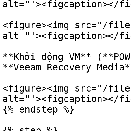
alt=""><figcaption></fi
<figure><img src="/file
alt=""><figcaption></fi
**Khởi động VM** (**POW
**Veeam Recovery Media*
<figure><img src="/file
alt=""><figcaption></fi
{% endstep %}

{% step %}
