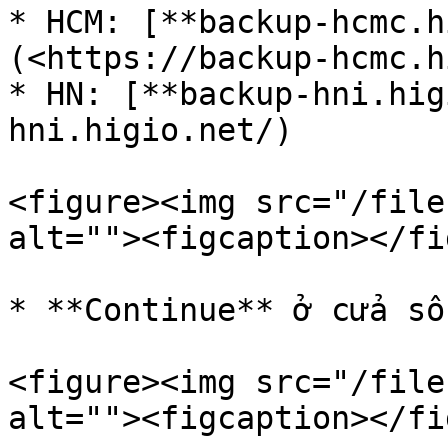
* HCM: [**backup-hcmc.h
(<https://backup-hcmc.h
* HN: [**backup-hni.hig
hni.higio.net/)

<figure><img src="/file
alt=""><figcaption></fi
* **Continue** ở cửa sổ
<figure><img src="/file
alt=""><figcaption></fi