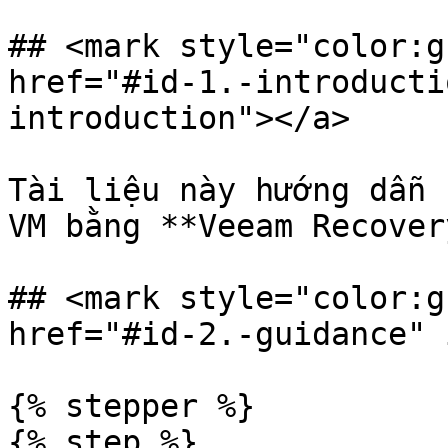
## <mark style="color:g
href="#id-1.-introducti
introduction"></a>

Tài liệu này hướng dẫn 
VM bằng **Veeam Recover
## <mark style="color:g
href="#id-2.-guidance" 
{% stepper %}

{% step %}
