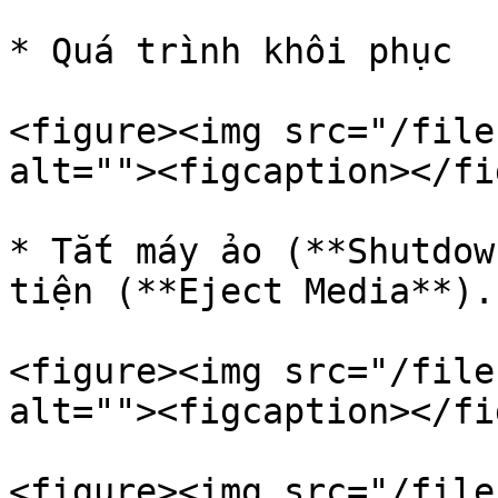
* Quá trình khôi phục

<figure><img src="/file
alt=""><figcaption></fi
* Tắt máy ảo (**Shutdow
tiện (**Eject Media**).

<figure><img src="/file
alt=""><figcaption></fi
<figure><img src="/file