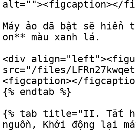
alt=""><figcaption></fi
Máy ảo đã bật sẽ hiển t
on** màu xanh lá.

<div align="left"><figu
src="/files/LFRn27kwqet
<figcaption></figcaptio
{% endtab %}

{% tab title="II. Tắt h
nguồn, Khởi động lại má