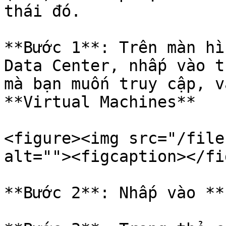
thái đó.

**Bước 1**: Trên màn hì
Data Center, nhấp vào t
mà bạn muốn truy cập, v
**Virtual Machines**

<figure><img src="/file
alt=""><figcaption></fi
**Bước 2**: Nhấp vào **