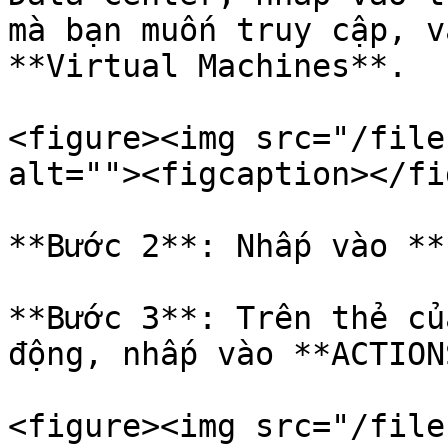
mà bạn muốn truy cập, v
**Virtual Machines**.

<figure><img src="/file
alt=""><figcaption></fi
**Bước 2**: Nhấp vào **
**Bước 3**: Trên thẻ củ
động, nhấp vào **ACTION
<figure><img src="/file