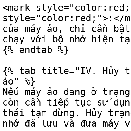
<mark style="color:red;
style="color:red;">:</m
của máy ảo, chỉ cần bật
chạy với bộ nhớ hiện tại
{% endtab %}

{% tab title="IV. Hủy t
ảo" %}

Nếu máy ảo đang ở trạng
còn cần tiếp tục sử dụn
thái tạm dừng. Hủy trạn
nhớ đã lưu và đưa máy v