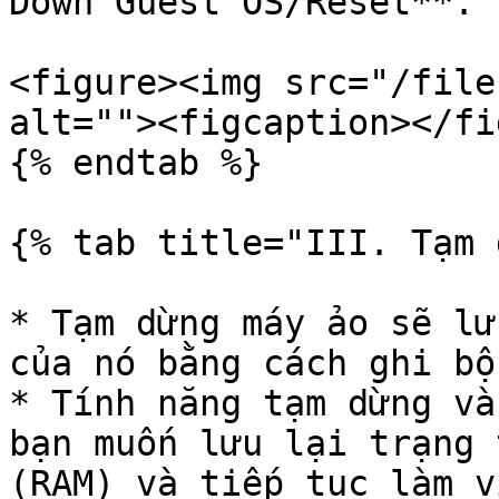
Down Guest OS/Reset**.

<figure><img src="/file
alt=""><figcaption></fi
{% endtab %}

{% tab title="III. Tạm 
* Tạm dừng máy ảo sẽ lư
của nó bằng cách ghi bộ
* Tính năng tạm dừng và
bạn muốn lưu lại trạng 
(RAM) và tiếp tục làm v