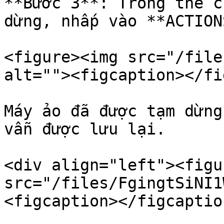
**Bước 3**: Trong thẻ c
dừng, nhấp vào **ACTION
<figure><img src="/file
alt=""><figcaption></fi
Máy ảo đã được tạm dừng
vẫn được lưu lại.

<div align="left"><figu
src="/files/FgingtSiNI1
<figcaption></figcaptio