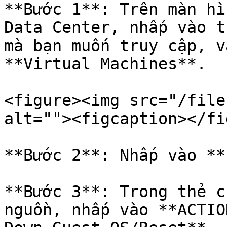
**Bước 1**: Trên màn hì
Data Center, nhấp vào t
mà bạn muốn truy cập, v
**Virtual Machines**.

<figure><img src="/file
alt=""><figcaption></fi
**Bước 2**: Nhấp vào **
**Bước 3**: Trong thẻ c
nguồn, nhấp vào **ACTIO