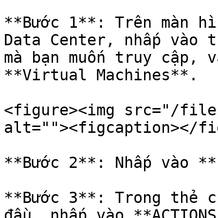
**Bước 1**: Trên màn hì
Data Center, nhấp vào t
mà bạn muốn truy cập, v
**Virtual Machines**.

<figure><img src="/file
alt=""><figcaption></fi
**Bước 2**: Nhấp vào **
**Bước 3**: Trong thẻ c
đầu, nhấp vào **ACTIONS