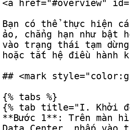
<a href="#overview" id=
Bạn có thể thực hiện cá
ảo, chẳng hạn như bật h
vào trạng thái tạm dừng
hoặc tắt hệ điều hành k
## <mark style="color:g
{% tabs %}

{% tab title="I. Khởi đ
**Bước 1**: Trên màn hì
Data Center, nhấp vào t