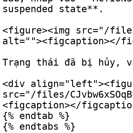
suspended state**.

<figure><img src="/file
alt=""><figcaption></fi
Trạng thái đã bị hủy, v
<div align="left"><figu
src="/files/CJvbw6xSOqB
<figcaption></figcaptio
{% endtab %}

{% endtabs %}
